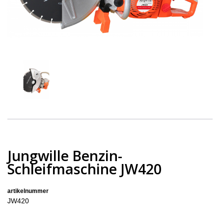
Jungwille Benzin-
Schleifmaschine JW420
artikelnummer
JW420