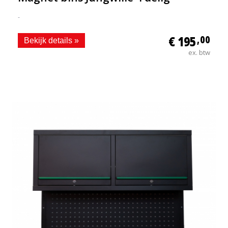
-
€ 195
,00
Bekijk details »
ex. btw