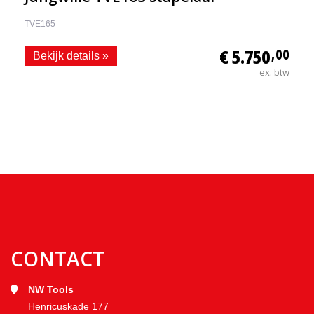
TVE165
€ 5.750
,00
Bekijk details »
ex. btw
CONTACT
NW Tools
Henricuskade 177