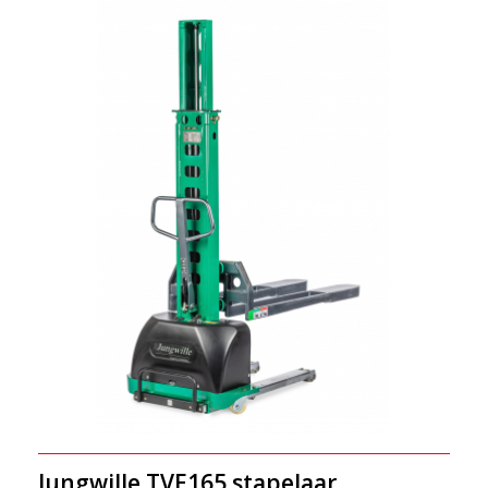
Jungwille TVE165 stapelaar