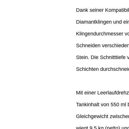
Dank seiner Kompatibil
Diamantklingen und e
Klingendurchmesser vo
Schneiden verschiedene
Stein. Die Schnitttiefe
Schichten durchschneid
Mit einer Leerlaufdre
Tankinhalt von 550 ml 
Gleichgewicht zwischen
wiegt 9,5 kg (netto) un