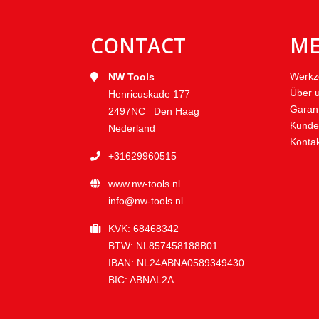
CONTACT
M
Werkz
NW Tools
Über 
Henricuskade 177
Garan
2497NC Den Haag
Kunde
Nederland
Konta
+31629960515
www.nw-tools.nl
info@nw-tools.nl
KVK: 68468342
BTW: NL857458188B01
IBAN: NL24ABNA0589349430
BIC: ABNAL2A