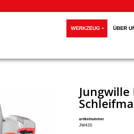
WERKZEUG
ÜBER U
Jungwille
Schleifma
artikelnummer
JW420