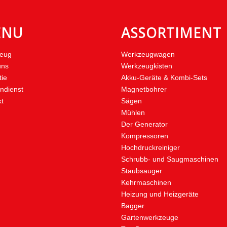
ENU
ASSORTIMENT
eug
Werkzeugwagen
uns
Werkzeugkisten
tie
Akku-Geräte & Kombi-Sets
ndienst
Magnetbohrer
kt
Sägen
Mühlen
Der Generator
Kompressoren
Hochdruckreiniger
Schrubb- und Saugmaschinen
Staubsauger
Kehrmaschinen
Heizung und Heizgeräte
Bagger
Gartenwerkzeuge