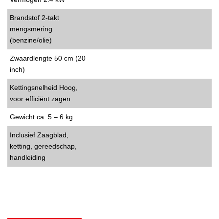
Brandstof 2-takt
mengsmering
(benzine/olie)
Zwaardlengte 50 cm (20
inch)
Kettingsnelheid Hoog,
voor efficiënt zagen
Gewicht ca. 5 – 6 kg
Inclusief Zaagblad,
ketting, gereedschap,
handleiding