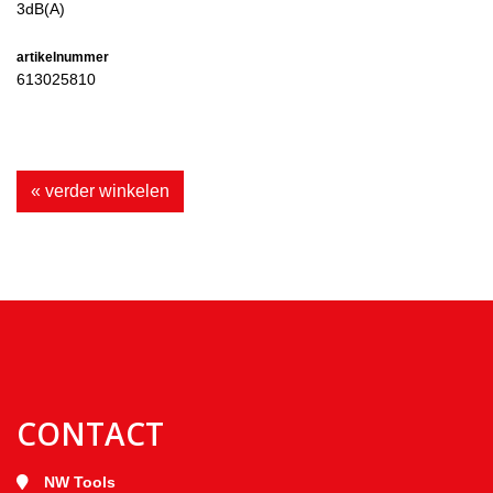
3dB(A)
artikelnummer
613025810
« verder winkelen
CONTACT
NW Tools