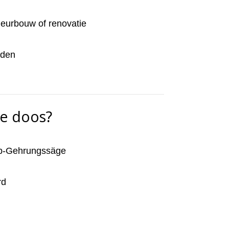
rieurbouw of renovatie
eden
de doos?
pp-Gehrungssäge
rd