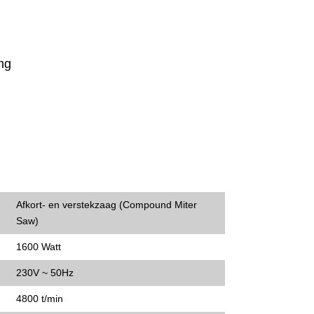
ng
Afkort- en verstekzaag (Compound Miter
Saw)
1600 Watt
230V ~ 50Hz
4800 t/min