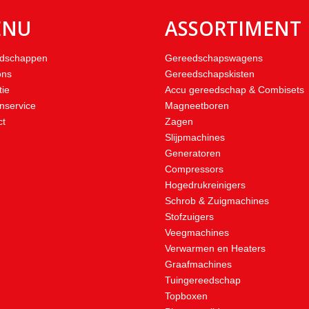
ENU
ASSORTIMENT
dschappen
Gereedschapswagens
ons
Gereedschapskisten
tie
Accu gereedschap & Combisets
nservice
Magneetboren
ct
Zagen
Slijpmachines
Generatoren
Compressors
Hogedrukreinigers
Schrob & Zuigmachines
Stofzuigers
Veegmachines
Verwarmen en Heaters
Graafmachines
Tuingereedschap
Topboxen