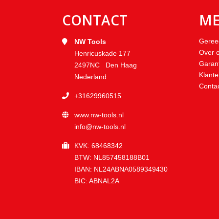
CONTACT
M
Geree
NW Tools
Over 
Henricuskade 177
Garan
2497NC Den Haag
Klante
Nederland
Conta
+31629960515
www.nw-tools.nl
info@nw-tools.nl
KVK: 68468342
BTW: NL857458188B01
IBAN: NL24ABNA0589349430
BIC: ABNAL2A