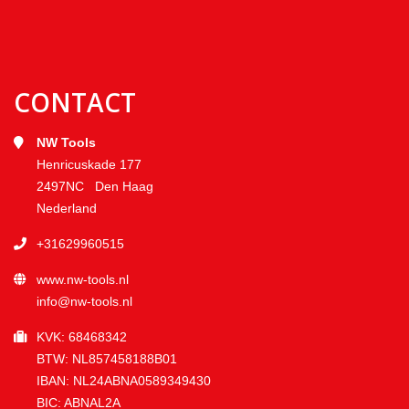
CONTACT
NW Tools
Henricuskade 177
2497NC Den Haag
Nederland
+31629960515
www.nw-tools.nl
info@nw-tools.nl
KVK: 68468342
BTW: NL857458188B01
IBAN: NL24ABNA0589349430
BIC: ABNAL2A